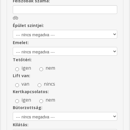
Félszobák száma:
db
Épület szintjei:
Emelet:
Tetőtéri:
igen
nem
Lift van:
van
nincs
Kertkapcsolatos:
igen
nem
Bútorzottság:
Kilátás: