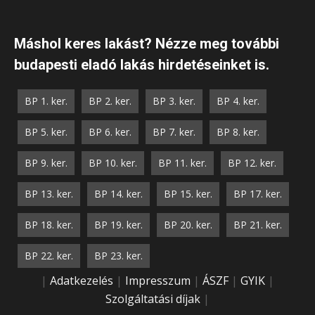
Máshol keres lakást? Nézze meg további
budapesti eladó lakás hirdetéseinket is.
BP 1. ker.
BP 2. ker.
BP 3. ker.
BP 4. ker.
BP 5. ker.
BP 6. ker.
BP 7. ker.
BP 8. ker.
BP 9. ker.
BP 10. ker.
BP 11. ker.
BP 12. ker.
BP 13. ker.
BP 14. ker.
BP 15. ker.
BP 17. ker.
BP 18. ker.
BP 19. ker.
BP 20. ker.
BP 21. ker.
BP 22. ker.
BP 23. ker.
|
Adatkezelés
|
Impresszum
|
ÁSZF
|
GYIK
|
Szolgáltatási díjak
|