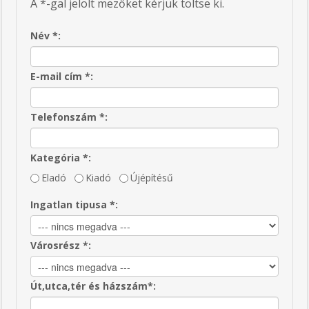
A *-gal jelölt mezőket kérjük töltse ki.
Név *:
E-mail cím *:
Telefonszám *:
Kategória *:
Eladó
Kiadó
Újépítésű
Ingatlan tipusa *:
Városrész *:
Út,utca,tér és házszám*: