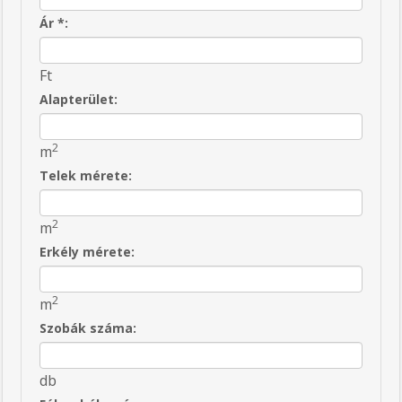
Ár *:
Ft
Alapterület:
2
m
Telek mérete:
2
m
Erkély mérete:
2
m
Szobák száma:
db