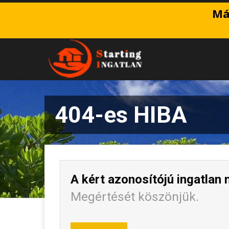
Má
404-es HIBA
A kért azonosítójú ingatlan 
Megértését köszönjük.