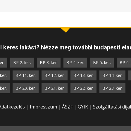
 keres lakást? Nézze meg további budapesti elad
er.
BP 2. ker.
BP 3. ker.
BP 4. ker.
BP 5. ker.
BP 6. 
ker.
BP 11. ker.
BP 12. ker.
BP 13. ker.
BP 14. ker.
ker.
BP 20. ker.
BP 21. ker.
BP 22. ker.
BP 23. ker.
Adatkezelés
|
Impresszum
|
ÁSZF
|
GYIK
|
Szolgáltatási díja