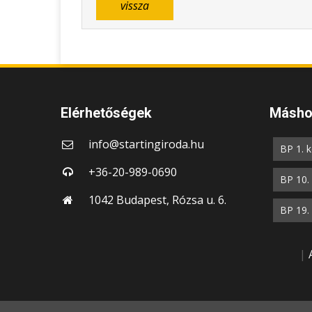
vissza
Elérhetőségek
Máshol
info@startingiroda.hu
BP 1. k
+36-20-989-0690
BP 10. 
1042 Budapest, Rózsa u. 6.
BP 19. 
|