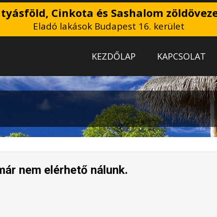
tyásföld, Cinkota és Sashalom zöldöveze
Eladó lakások Budapest 16. kerület
KEZDŐLAP
KAPCSOLAT
már nem elérhető nálunk.