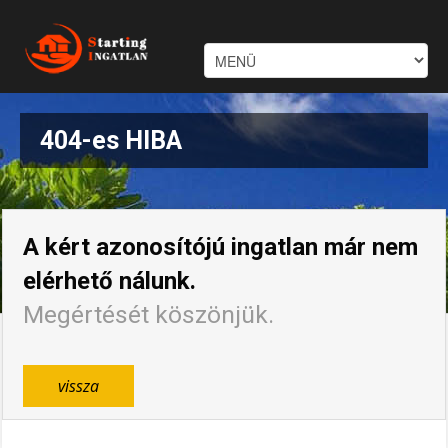
404-es HIBA
A kért azonosítójú ingatlan már nem
elérhető nálunk.
Megértését köszönjük.
vissza