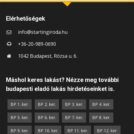
Elérhetőségek
info@startingiroda.hu
+36-20-989-0690
1042 Budapest, Rózsa u. 6.
Máshol keres lakást? Nézze meg további
budapesti eladó lakás hirdetéseinket is.
BP 1. ker.
BP 2. ker.
BP 3. ker.
BP 4. ker.
BP 5. ker.
BP 6. ker.
BP 7. ker.
BP 8. ker.
BP 9. ker.
BP 10. ker.
BP 11. ker.
BP 12. ker.