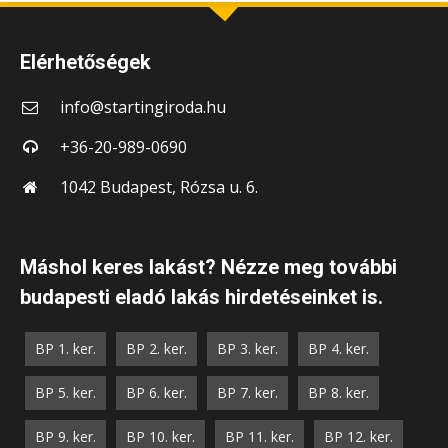
Elérhetőségek
info@startingiroda.hu
+36-20-989-0690
1042 Budapest, Rózsa u. 6.
Máshol keres lakást? Nézze meg további
budapesti eladó lakás hirdetéseinket is.
BP 1. ker.
BP 2. ker.
BP 3. ker.
BP 4. ker.
BP 5. ker.
BP 6. ker.
BP 7. ker.
BP 8. ker.
BP 9. ker.
BP 10. ker.
BP 11. ker.
BP 12. ker.