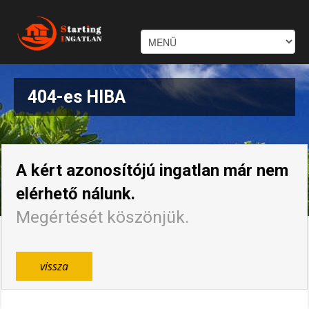
404-es HIBA
A kért azonosítójú ingatlan már nem
elérhető nálunk.
Megértését köszönjük.
vissza